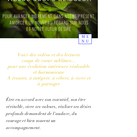
MARIE ANDRIEU
TAROT, ORACLE ET BIEN PLUS...
POUR AVANCER LIBREMENT DANS NOTRE PRÉSENT,
Pour un supplément d'Âme partagé
Déposez
AMORCER UN NOUVEAU REGARD SUR NOUS
votre avis
ici
ET NOTRE FUTUR DÉSIRÉ
ME
NU
Voici des vidéos et des lectures
coups de coeur sublimes...
pour une évolution intérieure réalisable
et harmonieuse
A écouter, à intégrer, à vibrer, à vivre et
à partager
Être en accord avec son essentiel, son être
véritable, vivre ses valeurs, réaliser ses désirs
profonds demandent de l'audace, du
courage et bien souvent un
accompagnement.