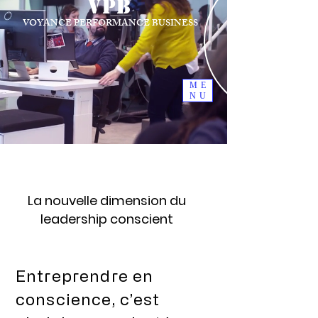
VPB
MARIE ANDRIEU
VOYANCE PERFORMANCE BUSINESS
TAROT, ORACLE ET BIEN PLUS...
Pour un supplément d'Âme partagé
Déposez
votre avis
ici
ME
NU
La nouvelle dimension du
leadership conscient
Entreprendre en
conscience, c’est