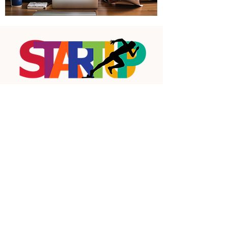
PARLONS-EN
Dites-moi quelques mots sur vos
besoins ou vos projets
Ensemble partons à la découverte de
vos attentes, souhaits, désirs, vos
talents. Qu’ils deviennent votre
réalisation.
tarot oracle voyance
medium consultation rendez-vous
nantes paris vendée les sables
d'olonne la meilleure voyante