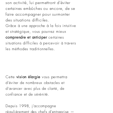
son activité, lui permettront d’éviter
certaines embûches ou encore, de se
faire accompagner pour surmonter
des situations difficiles.
Grâce à une approche à la fois intuitive
et stratégique, vous pourrez mieux
comprendre et anticiper
certaines
situations difficiles à percevoir à travers
les méthodes traditionnelles.
tarot oracle voyance medium
consultation rendez-vous nantes
paris vendée les sables d'olonne
la meilleure voyante
Cette
vision élargie
vous permettra
d’éviter de nombreux obstacles et
d’avancer avec plus de clarté, de
confiance et de sérénité.
Depuis 1998, j’accompagne
régulièrement des chefs d’entreprise —