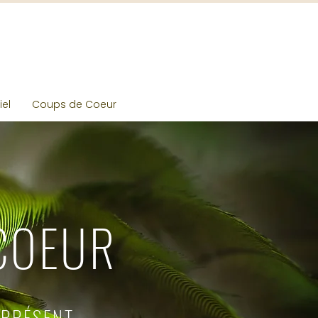
Déposez
votre avis
ici
el
Coups de Coeur
COEUR
PRÉSENT,