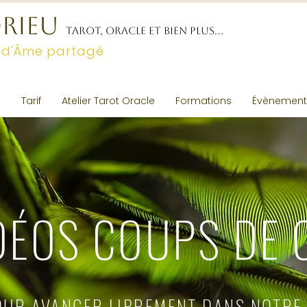
DRIEU
TAROT, ORACLE ET BIEN PLUS...
 d'Âme partagé
e
Tarif
Atelier Tarot Oracle
Formations
Évènementi
DÉOS
COUPS DE 
OUR AVANCER LIBREMENT DANS NOTRE 