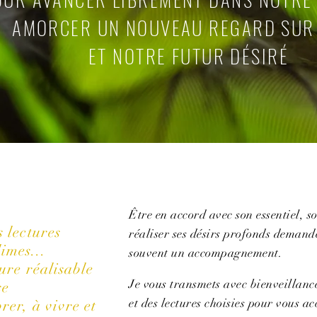
AMORCER UN NOUVEAU REGARD SUR
ET NOTRE FUTUR DÉSIRÉ
Être en accord avec son essentiel, so
s lectures
réaliser ses désirs profonds demand
imes...
souvent un accompagnement.
ure réalisable
Je vous transmets avec bienveillance
se
et des lectures choisies pour vous 
rer, à vivre et