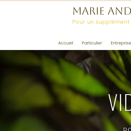
MARIE AN
Pour un supplément
Accueil
Particulier
Entrepris
VI
P