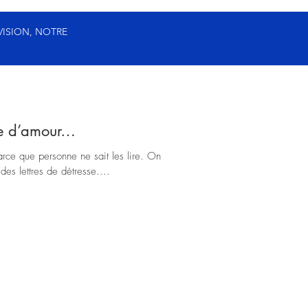
VISION, NOTRE
tre d’amour…
arce que personne ne sait les lire. On
 des lettres de détresse....