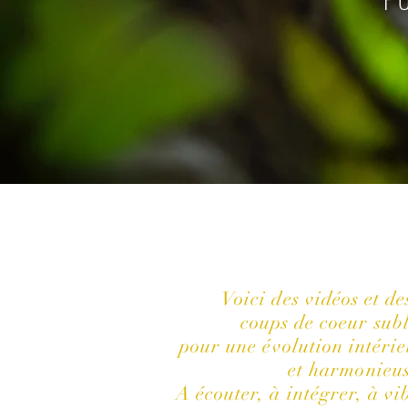
Voici des vidéos et de
coups de coeur subl
pour une évolution intérie
et harmonieu
A écouter, à intégrer, à vib