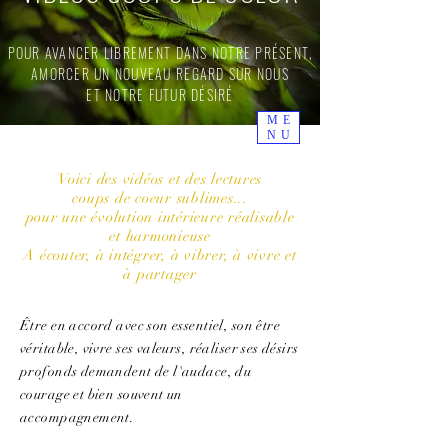
MARIE ANDRIEU
TAROT, ORACLE ET BIEN PLUS...
POUR AVANCER LIBREMENT DANS NOTRE PRÉSENT,
Pour un supplément d'Âme partagé
Déposez
AMORCER UN NOUVEAU REGARD SUR NOUS
votre avis
ici
ET NOTRE FUTUR DÉSIRÉ
ME
NU
Voici des vidéos et des lectures
coups de coeur sublimes...
pour une évolution intérieure réalisable
et harmonieuse
A écouter, à intégrer, à vibrer, à vivre et
à partager
Être en accord avec son essentiel, son être
véritable, vivre ses valeurs, réaliser ses désirs
profonds demandent de l'audace, du
courage et bien souvent un
accompagnement.