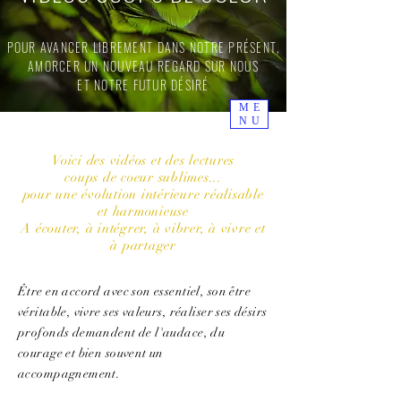
MARIE ANDRIEU
TAROT, ORACLE ET BIEN PLUS...
POUR AVANCER LIBREMENT DANS NOTRE PRÉSENT,
Pour un supplément d'Âme partagé
Déposez
AMORCER UN NOUVEAU REGARD SUR NOUS
votre avis
ici
ET NOTRE FUTUR DÉSIRÉ
ME
NU
Voici des vidéos et des lectures
coups de coeur sublimes...
pour une évolution intérieure réalisable
et harmonieuse
A écouter, à intégrer, à vibrer, à vivre et
à partager
Être en accord avec son essentiel, son être
véritable, vivre ses valeurs, réaliser ses désirs
profonds demandent de l'audace, du
courage et bien souvent un
accompagnement.