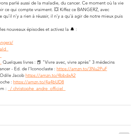
vons parlé aussi de la maladie, du cancer. Ce moment où la vie 
finir ce qui compte vraiment. 💥 Kiffez ce BANGERZ, avec 
qu’il n'y a rien à réussir, il n'y a qu'à agir de notre mieux puis 
es nouveaux épisodes et activez la 🔔 : 
angerz/
ald  
 
 
 Quelques livres : 📕 "Vivre avec, vivre après” 3 médecins 
ncer - Ed. de l’Iconoclaste : 
https://amzn.to/3Nu2PuF
 Odile Jacob 
https://amzn.to/4bbdxA2
oche : 
https://amzn.to/4a4bUD8
m : 
  / christophe_andre_officiel  