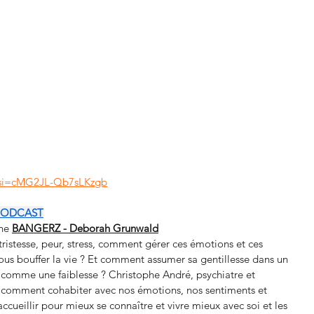
?si=cMG2JL-Qb7sLKzgb
 PODCAST
ne 
BANGERZ - Deborah Grunwald
ristesse, peur, stress, comment gérer ces émotions et ces 
ous bouffer la vie ? Et comment assumer sa gentillesse dans un 
 comme une faiblesse ? Christophe André, psychiatre et 
 comment cohabiter avec nos émotions, nos sentiments et 
ccueillir pour mieux se connaître et vivre mieux avec soi et les 