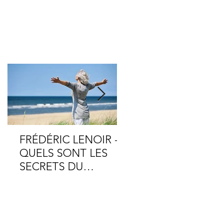
FRÉDÉRIC LENOIR -
Avec douceur,
QUELS SONT LES
bienveillance et
SECRETS DU
conscience, je vous
BONHEUR ? -
souhaite la plus bel
REGARDER
rencontre avec vou
L'INVISIBLE -
même.
ÉPISODE 30