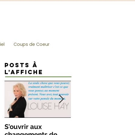
Déposez
votre avis
ici
el
Coups de Coeur
Posts à
l'affiche
S'ouvrir aux
ÊTRE HEUREUX
changements de
N'EST PAS