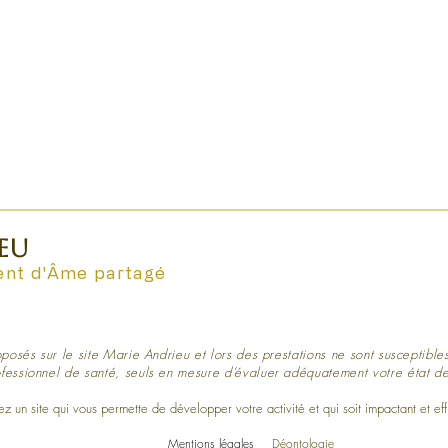
EU
nt d'Âme partagé
posés sur le site Marie Andrieu et lors des prestations ne sont susceptible
fessionnel de santé, seuls en mesure d’évaluer adéquatement votre état de
dium consultation rendez-vous nantes paris vendée les sables d'olonne la 
 un site qui vous permette de développer votre activité et qui soit impactant et eff
Mentions légales
Déontologie