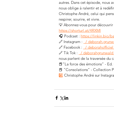
autres. Dans cet épisode, nous a
nous oblige à ralentir et à redé
Christophe André, celui qui pense 
respirer, sourire, et vivre. 
💡 Abonnez-vous pour découvrir l
https://shorturl.at/4RXMI
🎧 Podcast : 
https://linkin.bio/b
🔗 Instagram : 
  / deborah.grunw
🔗 Facebook : 
  / deborahofficiel 
🔗 Tik Tok : 
  / deborahgrunwald 
nous parlent de la traversée du ca
📕“La force des émotions” - Ed.
📕 “Consolations” - Collection P
#️⃣
 Christophe André sur Instagra