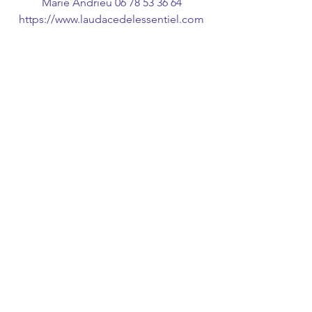
Marie Andrieu 06 78 53 36 64
https://www.laudacedelessentiel.com