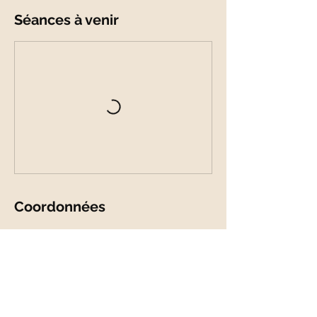
Séances à venir
Coordonnées
330678533664
rencontronsnous@marieandrieu.com
FR-FR-France , FRA