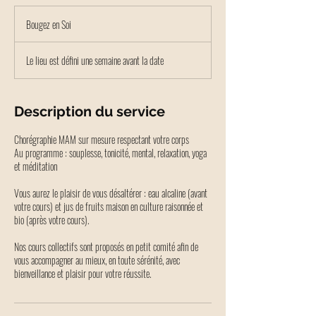
Bougez
en
Bougez en Soi
Soi
Le lieu est défini une semaine avant la date
Description du service
Chorégraphie MAM sur mesure respectant votre corps
Au programme : souplesse, tonicité, mental, relaxation, yoga
et méditation
Vous aurez le plaisir de vous désaltérer : eau alcaline (avant
votre cours) et jus de fruits maison en culture raisonnée et
bio (après votre cours).
Nos cours collectifs sont proposés en petit comité afin de
vous accompagner au mieux, en toute sérénité, avec
bienveillance et plaisir pour votre réussite.