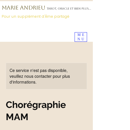
MARIE ANDRIEU
TAROT, ORACLE ET BIEN PLUS...
Pour un supplément d'Âme partagé
Déposez
votre avis
ici
ME
NU
Ce service n'est pas disponible,
veuillez nous contacter pour plus
d'informations.
Chorégraphie
MAM