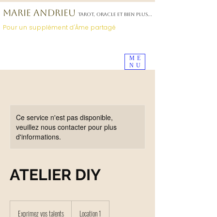
MARIE ANDRIEU
TAROT, ORACLE ET BIEN PLUS...
Pour un supplément d'Âme partagé
Déposez
votre avis
ici
ME
NU
Ce service n'est pas disponible,
veuillez nous contacter pour plus
d'informations.
ATELIER DIY
Exprimez
vos
Exprimez vos talents
Location 1
talents