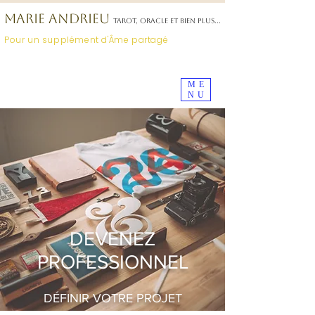
MARIE ANDRIEU
TAROT, ORACLE ET BIEN PLUS...
Pour un supplément d'Âme partagé
Déposez
votre avis
ici
ME
NU
DEVENEZ
PROFESSIONNEL
DÉFINIR VOTRE PROJET