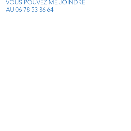
VOUS POUVEZ ME JOINDRE
AU 06 78 53 36 64
VOUS ÊTES DÉBUTANT(E)
DANS L'ART DIVINITOIRE
Vous désirez créer votre activité
professionnelle dans le domaine
de la
cartomancie/voyance/channeling
VOUS MAITRISEZ L'ART
DIVINITOIRE
Vous désirez créer votre activité
professionnelle dans le domaine
de la
cartomancie/voyance/channeling
VOUS TRAVAILLEZ DÉJÀ DANS
L'ART DIVINITOIRE