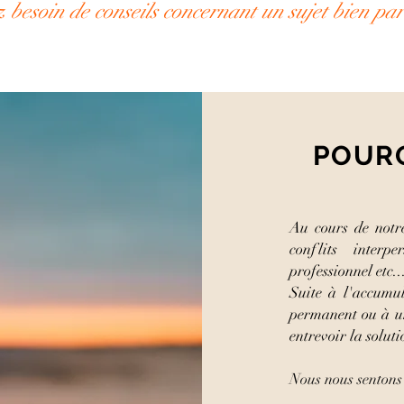
 besoin de conseils concernant un sujet bien part
POUR
Au cours de notre
conflits interpe
professionnel etc.
Suite à l'accumul
permanent ou à un
entrevoir la soluti
Nous nous sentons