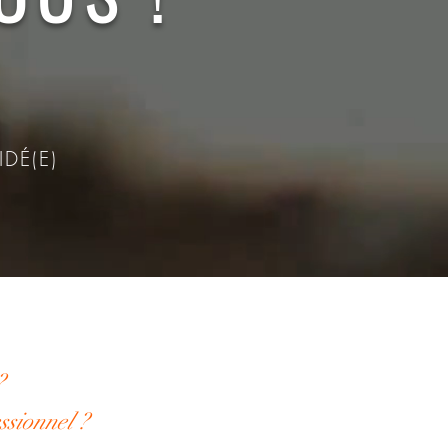
DÉ(E)
?
ssionnel ?