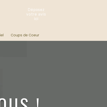
Déposez
votre avis
ici
el
Coups de Coeur
S !