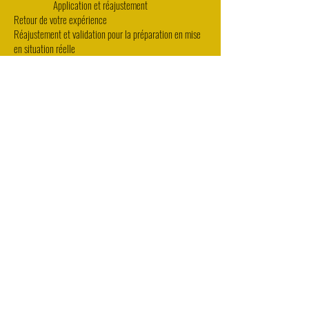
Application et réajustement
Retour de votre expérience
Réajustement et validation pour la préparation en mise
en situation réelle
7- TRAVAIL
CONSEILLÉ
Méthode et entrainement à appliquer en solo
Méthode et entrainement à appliquer avec un partenaire
Ensemble partons à la
découverte de votre Essentiel
Tarif 2022
MARIE ANDRIEU
Pour un supplément d'Âme partagé
06 78 53 36 64
Site créé par MC Martial Vous désirez un site qui vous permette de
développer votre activité et qui soit impactant et efficace :
mariechristinemartial@yahoo.fr