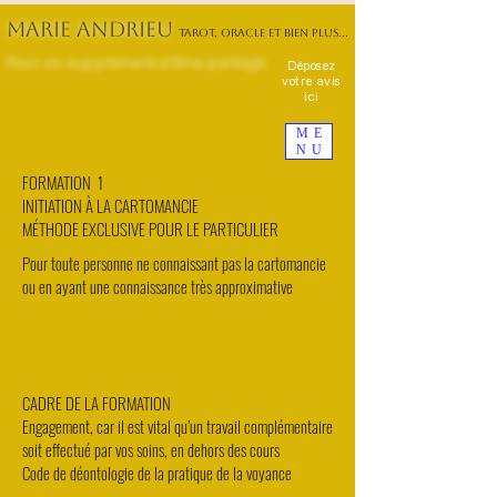
MARIE ANDRIEU
TAROT, ORACLE ET BIEN PLUS...
Pour un supplément d'Âme partagé
Déposez
votre avis
ici
ME
NU
FORMATION 1
INITIATION À LA CARTOMANCIE
MÉTHODE EXCLUSIVE POUR LE PARTICULIER
Pour toute personne ne connaissant pas la cartomancie
ou en ayant une connaissance très approximative
CADRE DE LA FORMATION
Engagement, car il est vital qu’un travail complémentaire
soit effectué par vos soins, en dehors des cours
Code de déontologie de la pratique de la voyance